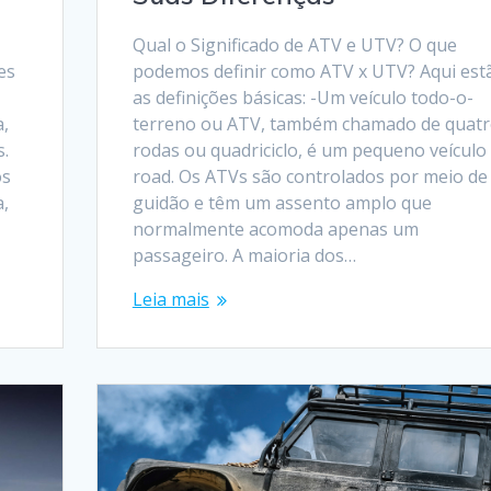
Qual o Significado de ATV e UTV? O que
es
podemos definir como ATV x UTV? Aqui est
as definições básicas: -Um veículo todo-o-
a,
terreno ou ATV, também chamado de quat
s.
rodas ou quadriciclo, é um pequeno veículo 
os
road. Os ATVs são controlados por meio de
a,
guidão e têm um assento amplo que
normalmente acomoda apenas um
passageiro. A maioria dos…
Leia mais