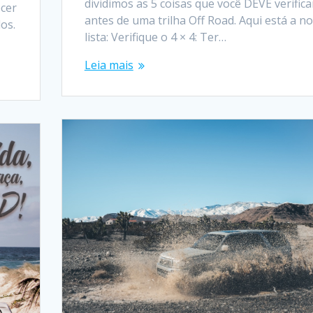
dividimos as 5 coisas que você DEVE verifica
ecer
antes de uma trilha Off Road. Aqui está a n
os.
lista: Verifique o 4 × 4: Ter…
Leia mais