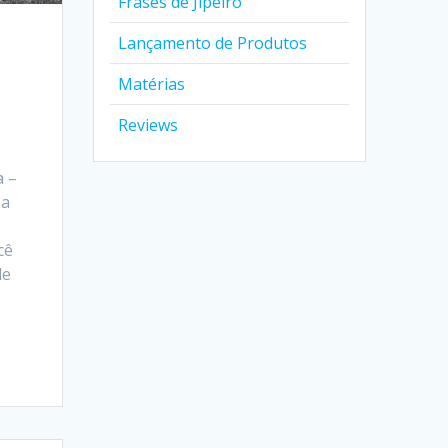
Frases de Jipeiro
Lançamento de Produtos
Matérias
Reviews
a –
 a
cê
de