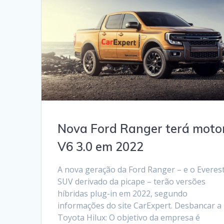
Nova Ford Ranger terá moto
V6 3.0 em 2022
A nova geração da Ford Ranger – e o Everest
SUV derivado da picape – terão versões
híbridas plug-in em 2022, segundo
informações do site CarExpert. Desbancar a
Toyota Hilux: O objetivo da empresa é