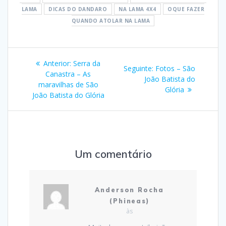
LAMA
DICAS DO DANDARO
NA LAMA 4X4
OQUE FAZER
QUANDO ATOLAR NA LAMA
Navegação
Post
Anterior:
Serra da
Post
Seguinte:
Fotos – São
de
anterior:
Canastra – As
seguinte:
João Batista do
maravilhas de São
Glória
Post
João Batista do Glória
Um comentário
Anderson Rocha
(Phineas)
às