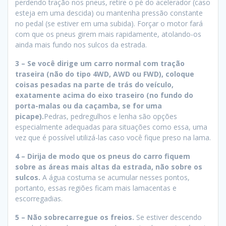
perdendo tração nos pneus, retire o pé do acelerador (caso
esteja em uma descida) ou mantenha pressão constante
no pedal (se estiver em uma subida). Forçar o motor fará
com que os pneus girem mais rapidamente, atolando-os
ainda mais fundo nos sulcos da estrada.
3 –
Se você dirige um carro normal com tração
traseira (não do tipo 4WD, AWD ou FWD), coloque
coisas pesadas na parte de trás do veículo,
exatamente acima do eixo traseiro (no fundo do
porta-malas ou da caçamba, se for uma
picape).
Pedras, pedregulhos e lenha são opções
especialmente adequadas para situações como essa, uma
vez que é possível utilizá-las caso você fique preso na lama.
4 –
Dirija de modo que os pneus do carro fiquem
sobre as áreas mais altas da estrada, não sobre os
sulcos.
A água costuma se acumular nesses pontos,
portanto, essas regiões ficam mais lamacentas e
escorregadias.
5 –
Não sobrecarregue os freios.
Se estiver descendo