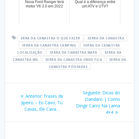
Nova Ford Ranger terá
Qual é a diferença entre
motor V6 3.0 em 2022
um ATV e UTV?
ERRA DA CANASTRA O QUE FAZER
SERRA DA CANASTRA
SERRA DA CANASTRA CAMPING
SERRA DA CANASTRA
LOCALIZAÇÃO
SERRA DA CANASTRA MAPA
SERRA DA
CANASTRA MG
SERRA DA CANASTRA ONDE FICA
SERRA DA
CANASTRA POUSADAS
Navegação
Post
Seguinte:
Dicas do
Post
Anterior:
Frases de
de
seguinte:
Dandaro | Como
anterior:
Jipeiro – Eu Cavo, Tu
Dirigir Carro Na Lama
Cavas, Ele Cava…
Post
4×4