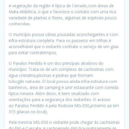
A vegetação da região é típica de Cerrado,com áreas de
Mata Atlântica, o que e favorece o contato com uma rica
variedade de plantas e flores, algumas de espécies pouco
conhecidas.
O município possui várias pousadas aconchegantes e com
infra-estrutura completa. Para os passeios em trilhas é
aconselhável que o visitante contrate o serviço de um guia
para evitar contratempos.
O Paraíso Perdido é um dos principais atrativos do
município. Trata-se de um complexo de cachoeiras com
água cristalina,piscinas e pedras que formam
tobogãs naturais. O local possui ainda infra-estrutura com
banheiros, área de camping e umr estaurante com comida
típica mineira. Além disso, é bem sinalizado com
orientações para a segurança dos visitantes. O acesso
ao Paraíso Perdido é pela Rodovia MG-050,próximo ao km
315 (placas no local).
Pela mesma MG-050 o visitante pode chegar às cachoeiras
do Filó e Cascata. A cachoeirado Filó fica praticamente às