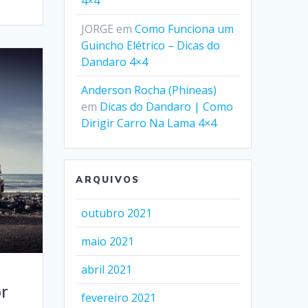
4×4
JORGE
em
Como Funciona um
Guincho Elétrico – Dicas do
Dandaro 4×4
Anderson Rocha (Phineas)
em
Dicas do Dandaro | Como
Dirigir Carro Na Lama 4×4
ARQUIVOS
outubro 2021
maio 2021
abril 2021
r
fevereiro 2021