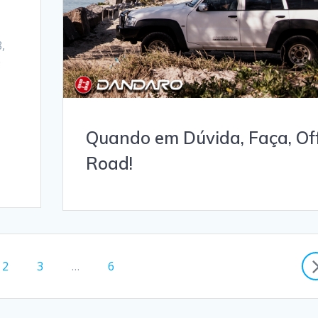
,
0
Quando em Dúvida, Faça, Of
Road!
a
Página
Página
Página
2
3
…
6