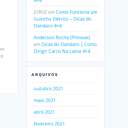
4×4
JORGE
em
Como Funciona um
Guincho Elétrico – Dicas do
Dandaro 4×4
Anderson Rocha (Phineas)
em
Dicas do Dandaro | Como
zer
Dirigir Carro Na Lama 4×4
te
ARQUIVOS
outubro 2021
maio 2021
abril 2021
fevereiro 2021