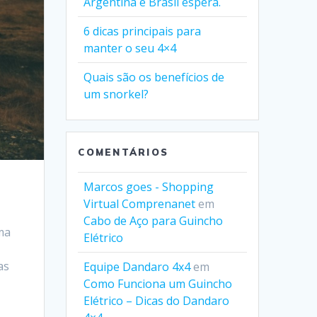
Argentina e Brasil espera.
6 dicas principais para
manter o seu 4×4
Quais são os benefícios de
um snorkel?
COMENTÁRIOS
Marcos goes - Shopping
Virtual Comprenanet
em
Cabo de Aço para Guincho
ma
Elétrico
as
Equipe Dandaro 4x4
em
Como Funciona um Guincho
Elétrico – Dicas do Dandaro