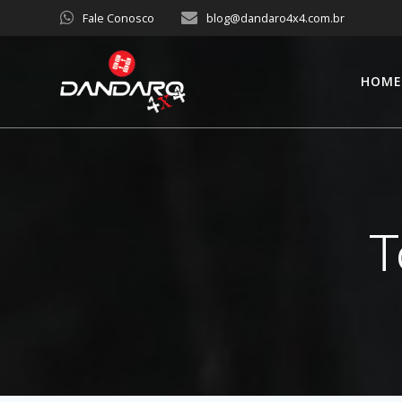
Fale Conosco
blog@dandaro4x4.com.br
HOM
T