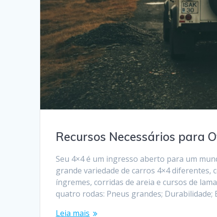
Recursos Necessários para 
Seu 4×4 é um ingresso aberto para um mun
grande variedade de carros 4×4 diferentes, c
íngremes, corridas de areia e cursos de lam
quatro rodas: Pneus grandes; Durabilidade; 
Leia mais