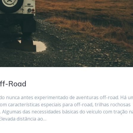
Off-Road
do nunca antes experimentado de aventuras off-road. Há u
om características especiais para off-road, trilhas rochosas
a. Algumas das necessidades básicas do veículo com tração n
Elevada distância ao…