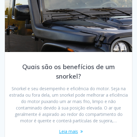
Quais são os benefícios de um
snorkel?
Snorkel e seu desempenho e eficiência do motor. Seja na
estrada ou fora dela, um snorkel pode melhorar a eficiência
do motor puxando um ar mais frio, limpo e não
contaminado devido à sua posição elevada. O ar que
geralmente é aspirado ao redor do compartimento do
motor é quente e conterá partículas de sujeira,…
Leia mais