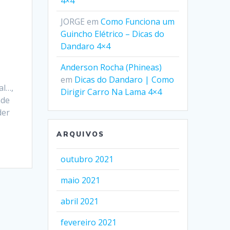
4×4
JORGE
em
Como Funciona um
Guincho Elétrico – Dicas do
Dandaro 4×4
Anderson Rocha (Phineas)
em
Dicas do Dandaro | Como
al…,
Dirigir Carro Na Lama 4×4
ade
der
ARQUIVOS
outubro 2021
maio 2021
abril 2021
fevereiro 2021