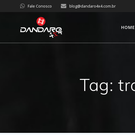
Fale Conosco
blog@dandaro4x4.com.br
HOM
Tag:
tr