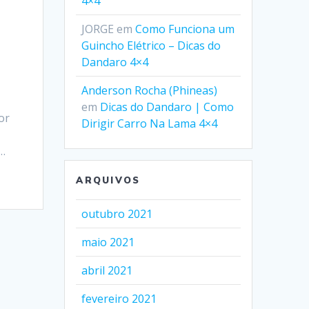
4×4
JORGE
em
Como Funciona um
Guincho Elétrico – Dicas do
Dandaro 4×4
Anderson Rocha (Phineas)
em
Dicas do Dandaro | Como
or
Dirigir Carro Na Lama 4×4
e…
ARQUIVOS
outubro 2021
maio 2021
abril 2021
fevereiro 2021