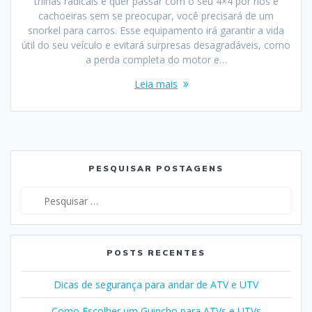
trilhas radicais e quer passar com o seu 4×4 por rios e
cachoeiras sem se preocupar, você precisará de um
snorkel para carros. Esse equipamento irá garantir a vida
útil do seu veículo e evitará surpresas desagradáveis, como
a perda completa do motor e…
Leia mais
PESQUISAR POSTAGENS
Pesquisar
por:
POSTS RECENTES
Dicas de segurança para andar de ATV e UTV
Como Escolher um Guincho para ATVs e UTVs