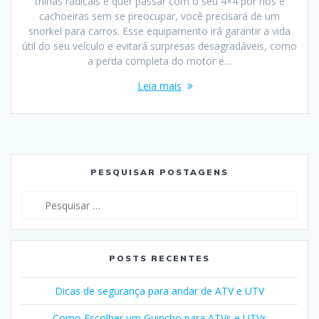
trilhas radicais e quer passar com o seu 4×4 por rios e
cachoeiras sem se preocupar, você precisará de um
snorkel para carros. Esse equipamento irá garantir a vida
útil do seu veículo e evitará surpresas desagradáveis, como
a perda completa do motor e…
Leia mais
PESQUISAR POSTAGENS
Pesquisar
por:
POSTS RECENTES
Dicas de segurança para andar de ATV e UTV
Como Escolher um Guincho para ATVs e UTVs