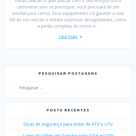
trilhas radicais e quer passar com o seu 4×4 por rios e
cachoeiras sem se preocupar, você precisará de um
snorkel para carros. Esse equipamento irá garantir a vida
útil do seu veículo e evitará surpresas desagradáveis, como
a perda completa do motor e…
Leia mais
PESQUISAR POSTAGENS
Pesquisar
por:
POSTS RECENTES
Dicas de segurança para andar de ATV e UTV
Como Escolher um Guincho para ATVs e UTVs