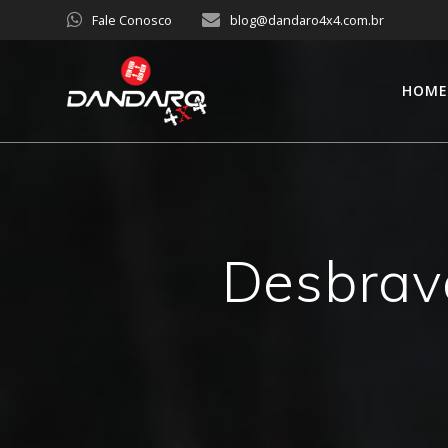
Fale Conosco
blog@dandaro4x4.com.br
HOM
Desbrav