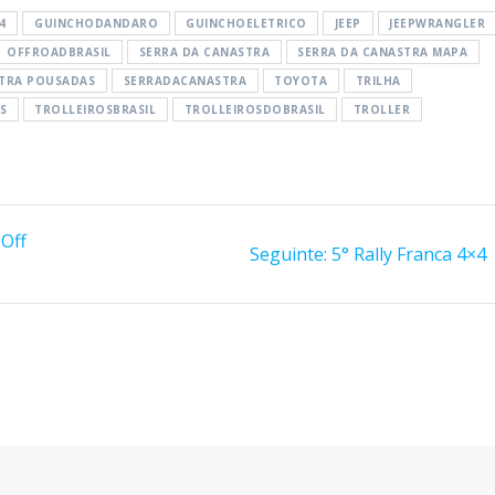
4
GUINCHODANDARO
GUINCHOELETRICO
JEEP
JEEPWRANGLER
OFFROADBRASIL
SERRA DA CANASTRA
SERRA DA CANASTRA MAPA
STRA POUSADAS
SERRADACANASTRA
TOYOTA
TRILHA
S
TROLLEIROSBRASIL
TROLLEIROSDOBRASIL
TROLLER
 Off
Post
Seguinte:
5° Rally Franca 4×4
seguinte: