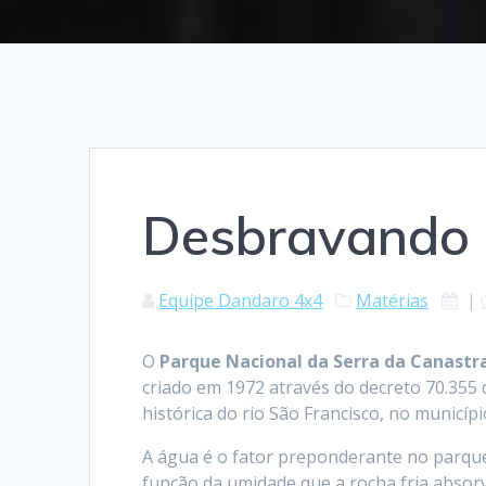
Desbravando 
Equipe Dandaro 4x4
Matérias
|
O
Parque Nacional da Serra da Canastr
criado em 1972 através do decreto 70.355 
histórica do rio São Francisco, no municíp
A água é o fator preponderante no parqu
função da umidade que a rocha fria absorv