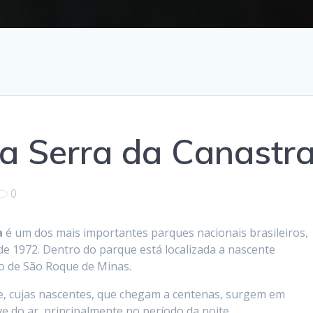
a Serra da Canastr
0
a
é um dos mais importantes parques nacionais brasileiros,
de 1972. Dentro do parque está localizada a nascente
io de São Roque de Minas.
e, cujas nascentes, que chegam a centenas, surgem em
e do ar, principalmente no período da noite.