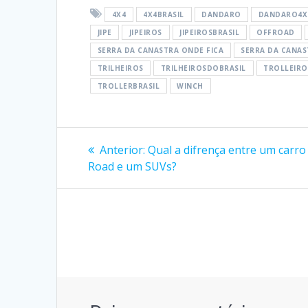
4X4
4X4BRASIL
DANDARO
DANDARO4X
JIPE
JIPEIROS
JIPEIROSBRASIL
OFFROAD
SERRA DA CANASTRA ONDE FICA
SERRA DA CANA
TRILHEIROS
TRILHEIROSDOBRASIL
TROLLEIRO
TROLLERBRASIL
WINCH
Navegação
Post
Anterior:
Qual a difrença entre um carro
anterior:
de
Road e um SUVs?
Post