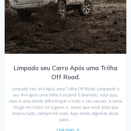
Limpado seu Carro Após uma Trilha
Off Road.
Limpado seu 4×4 Após uma Trilha Off Road. Limpando o
seu 4×4 após uma trilha é incrível! É divertido, está sujo,
mas é uma tarefa difícil limpar o todo o seu veiculo. A lama
chega em todos os lugares e, assim que você acha que
limpou tudo, sempre há mais. Aqui estão algumas dicas
para…
Leia mais