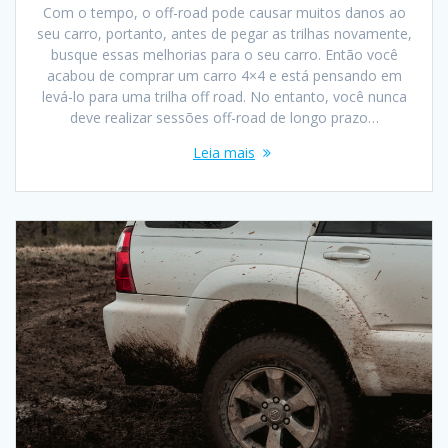
Com o tempo, o off-road pode causar muitos danos ao
seu carro, portanto, antes de pegar as trilhas novamente,
busque essas melhorias para o seu carro. Então você
acabou de comprar um carro 4×4 e está pensando em
levá-lo para uma trilha off road. No entanto, você nunca
deve realizar sessões off-road de longo prazo…
Leia mais