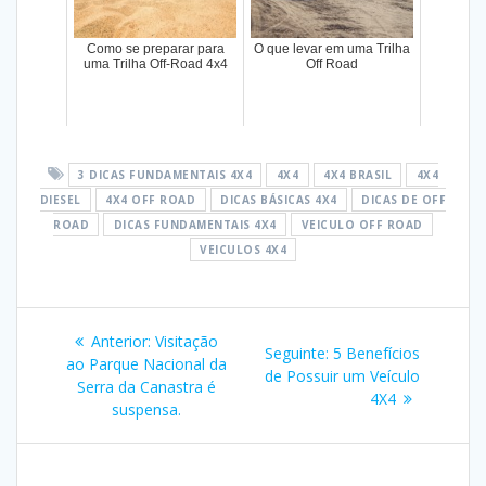
Como se preparar para
O que levar em uma Trilha
uma Trilha Off-Road 4x4
Off Road
3 DICAS FUNDAMENTAIS 4X4
4X4
4X4 BRASIL
4X4
DIESEL
4X4 OFF ROAD
DICAS BÁSICAS 4X4
DICAS DE OFF
ROAD
DICAS FUNDAMENTAIS 4X4
VEICULO OFF ROAD
VEICULOS 4X4
Navegação
Post
Anterior:
Visitação
Post
Seguinte:
5 Benefícios
de
anterior:
ao Parque Nacional da
seguinte:
de Possuir um Veículo
Serra da Canastra é
4X4
Post
suspensa.