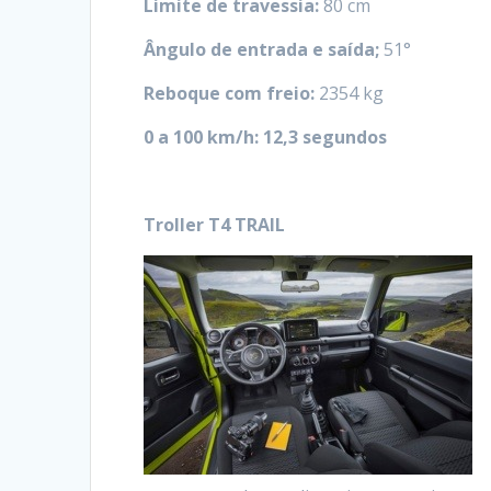
Limite de travessia:
80 cm
Ângulo de entrada e saída;
51°
Reboque com freio:
2354 kg
0 a 100 km/h: 12,3 segundos
Troller T4 TRAIL