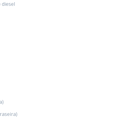
 diesel
a)
traseira)