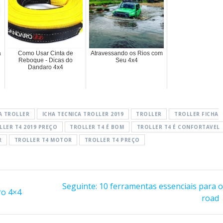
a
Como Usar Cinta de
Atravessando os Rios com
Reboque - Dicas do
Seu 4x4
Dandaro 4x4
A TROLLER
ICHA TECNICA TROLLER 2019
TROLLER
TROLLER FICHA
LLER T4 2019 PREÇO
TROLLER T4 É BOM
TROLLER T4 É CONFORTAVEL
R
TROLLER T4 MOTOR
TROLLER T4 PREÇO
Post
Seguinte:
10 ferramentas essenciais para o
ro 4×4
seguinte:
road