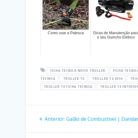
Como usar a Patesca
Dicas de Manutenção par
o seu Guincho Elétrico
FICHA TECNICA NOVO TROLLER
FICHA TECNIC
TECNICA
TROLLER T4
TROLLER T4 2019
TRO
TROLLER T4 FICHA TECNICA
TROLLER T4 INTERIO
Navegação
Post
Anterior:
Galão de Combustivel | Danda
de
anterior: