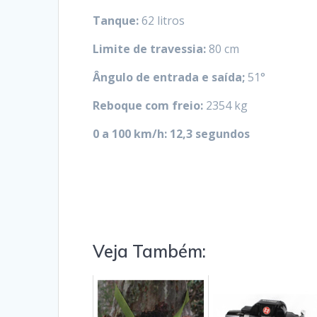
Tanque:
62 litros
Limite de travessia:
80 cm
Ângulo de entrada e saída;
51°
Reboque com freio:
2354 kg
0 a 100 km/h: 12,3 segundos
Veja Também: