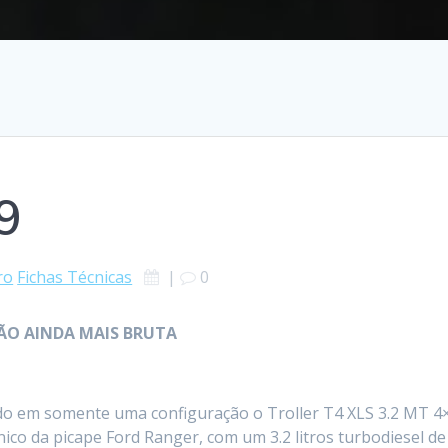
9
ro
Fichas Técnicas
|
0
ERSÃO AINDA MAIS BRUTA
do em somente uma configuração o Troller T4 XLS 3.2 MT 4
co da picape Ford Ranger, com um 3.2 litros turbodiesel de