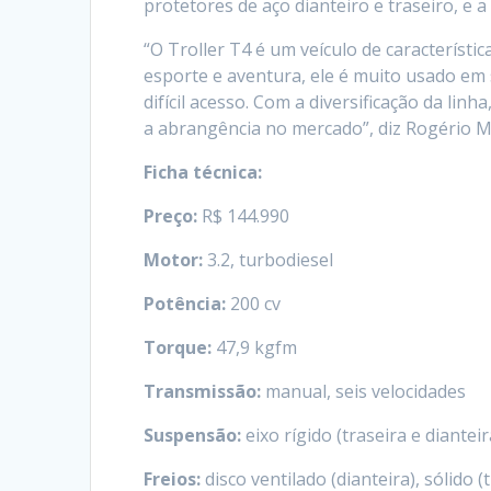
protetores de aço dianteiro e traseiro, e a 
“O Troller T4 é um veículo de característi
esporte e aventura, ele é muito usado em 
difícil acesso. Com a diversificação da li
a abrangência no mercado”, diz Rogério M
Ficha técnica:
Preço:
R$ 144.990
Motor:
3.2, turbodiesel
Potência:
200 cv
Torque:
47,9 kgfm
Transmissão:
manual, seis velocidades
Suspensão:
eixo rígido (traseira e dianteir
Freios:
disco ventilado (dianteira), sólido (