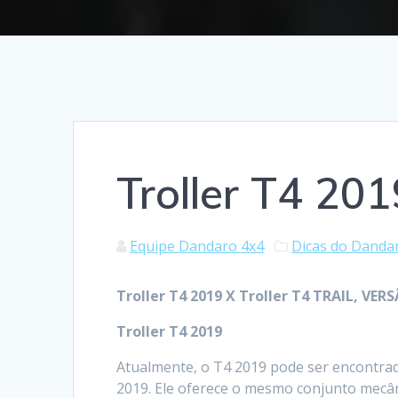
Troller T4 201
Equipe Dandaro 4x4
Dicas do Danda
Troller T4 2019 X Troller T4 TRAIL, V
Troller T4 2019
Atualmente, o T4 2019 pode ser encontra
2019. Ele oferece o mesmo conjunto mecâni