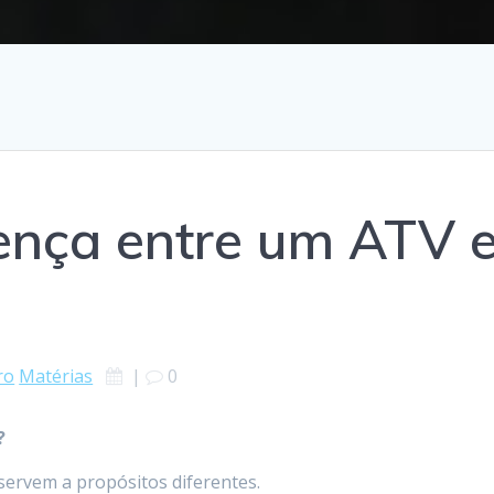
rença entre um ATV 
ro
Matérias
|
0
?
 servem a propósitos diferentes.