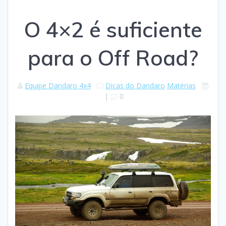
O 4×2 é suficiente
para o Off Road?
Equipe Dandaro 4x4
Dicas do Dandaro
Matérias
|
0