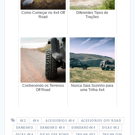
Como Começar no 4x4 Off
Diferentes Tipos de
Road
Trações
Conhecendo os Terrenos
Nunca Saia Sozinho para
Off Road
uma Trilha 4x4
4X2
4X4
ACESSORIOS 4X4
ACESSORIOS OFF ROAD
DANDARO
DANDARO 4X4
DANDARO4X4
DICAS 4X2
DICAS 4X4
DICAS OFF ROAD
TRILHA 4X2
TRILHA OFF