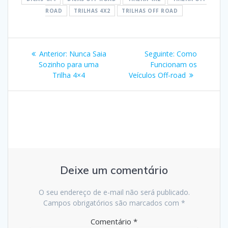
ROAD
TRILHAS 4X2
TRILHAS OFF ROAD
Navegação
Post
Post
Anterior:
Nunca Saia
Seguinte:
Como
de
anterior:
seguinte:
Sozinho para uma
Funcionam os
Trilha 4×4
Veículos Off-road
Post
Deixe um comentário
O seu endereço de e-mail não será publicado.
Campos obrigatórios são marcados com
*
Comentário
*